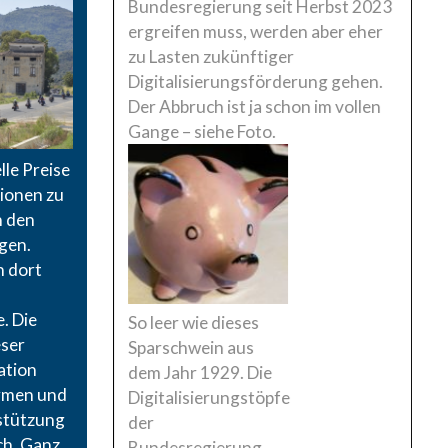
Bundesregierung seit Herbst 2023
ergreifen muss, werden aber eher
zu Lasten zukünftiger
Digitalisierungsförderung gehen.
Der Abbruch ist ja schon im vollen
Gange – siehe Foto.
lle Preise
ionen zu
n den
gen.
n dort
. Die
So leer wie dieses
ser
Sparschwein aus
ation
dem Jahr 1929. Die
ormen und
Digitalisierungstöpfe
stützung
der
ch. Ganz
Bundesregierung.