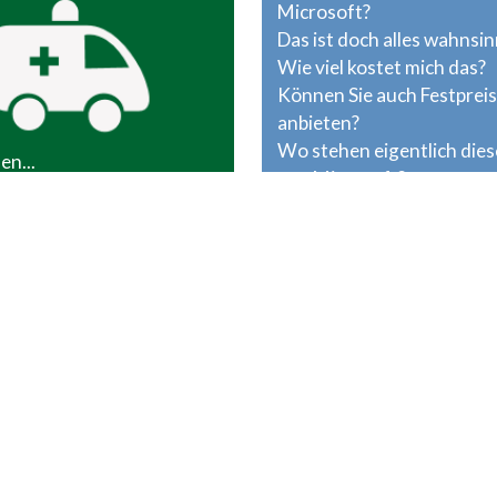
Microsoft?
Das ist doch alles wahnsin
Wie viel kostet mich das?
Können Sie auch Festprei
anbieten?
Wo stehen eigentlich dies
en...
von Microsoft?
lstand und Finanzierung
assivseite einer Bilanz will
rden! Es gibt weniger
aber mehr Möglichkeiten.