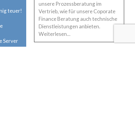
unsere Prozessberatung im
nig teuer!
Vertrieb, wie für unsere Coporate
Finance Beratung auch technische
se
Dienstleistungen anbieten.
Weiterlesen...
e Server
Innovationsführer
für
Kundenmanagement-
Systeme im B2B
Gezielte Erweiterung und
Optimierung der
Kundenmanagement Lösung für
die Investitionsgüter-Industrie von
Dr. Krieger & Kollegen: Die