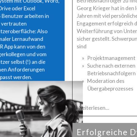
Betriebsnachfolger zu find
ystem mit Outlook, Word,
Georg Krieger hat in den 
rive oder Excel
Jahren mit viel persönlic
 Benutzer arbeiten in
Engagement erfolgreich d
r vertrauten
Weiterführung von Unt
tzeroberfläche: Also
sicher gestellt. Schwerpu
maler Lernaufwand
sind
PR App kann von den
gerkollegen und vom
Projektmanagement
zer selbst (!) an die
Suche nach externen
nen Anforderungen
Betriebsnachfolgern
passt werden.
Moderation des
Übergabeprozesses
Weiterlesen...
Erfolgreiche 