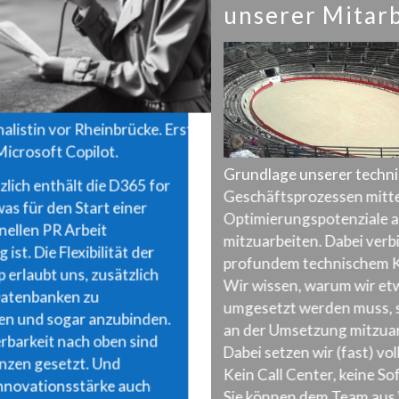
unserer Mitarb
alistin vor Rheinbrücke. Erstellt
icrosoft Copilot.
Grundlage unserer technis
lich enthält die D365 for
Geschäftsprozessen mitte
was für den Start einer
Optimierungspotenziale a
nellen PR Arbeit
mitzuarbeiten. Dabei verb
ist. Die Flexibilität der
profundem technischem K
erlaubt uns, zusätzlich
Wir wissen, warum wir etw
Datenbanken zu
umgesetzt werden muss, 
en und sogar anzubinden.
an der Umsetzung mitzuar
erbarkeit nach oben sind
Dabei setzen wir (fast) v
nzen gesetzt. Und
Kein Call Center, keine So
nnovationsstärke auch
Sie können dem Team aus 