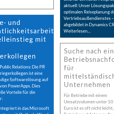
aktuell: Unser Lösungspak
optimalen Reiseplanung d
Vertriebsaußendienstes –
e- und
abgebildet in Dynamics C
tlichkeitsarbeit:
Weiterlesen...
lleinstieg mit
Suche nach ei
erkollegen
Betriebsnachf
für
Public Relations: Die PR
riegerkollegen ist eine
mittelständisc
ndige Softwarelösung auf
Unternehmen
 von PowerApps. Dies
ße Vorteile für die
Für Betriebe mit einem
r:
Umsatzvolumen unter 10 
Euro ist es oft nicht leicht
integriert in das Microsoft