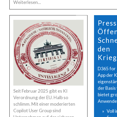
Weiterlesen...
Press
Öffen
Schne
den
Krieg
D365 for 
App der K
eigenstä
der Basis
Seit Februar 2025 gibt es KI
bietet gro
Verordnung der EU. Halb so
Anwende
schlimm. Mit einer moderierten
Copilot User Group sind
Voll 
Unternehmen auf der sicheren