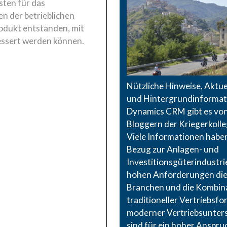
sten für das
n der betrieblichen
rodukt entstanden, mit
ssert werden können.
Nützliche Hinweise, Aktue
und Hintergrundinformat
Dynamics CRM gibt es vo
Bloggern der Kriegerkolle
Viele Informationen habe
Bezug zur Anlagen- und
Investitionsgüterindustrie
hohen Anforderungen die
Branchen und die Kombin
traditioneller Vertriebsf
moderner Vertriebsunter
sind für ein hoher Anspru