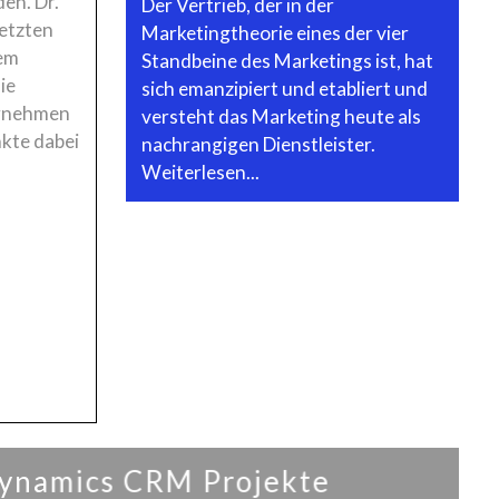
en. Dr.
Der Vertrieb, der in der
letzten
Marketingtheorie eines der vier
hem
Standbeine des Marketings ist, hat
ie
sich emanzipiert und etabliert und
ernehmen
versteht das Marketing heute als
nkte dabei
nachrangigen Dienstleister.
Weiterlesen...
Dynamics CRM Projekte