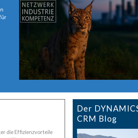
en
für
Der DYNAMIC
CRM Blog
er die Effizienzvorteile