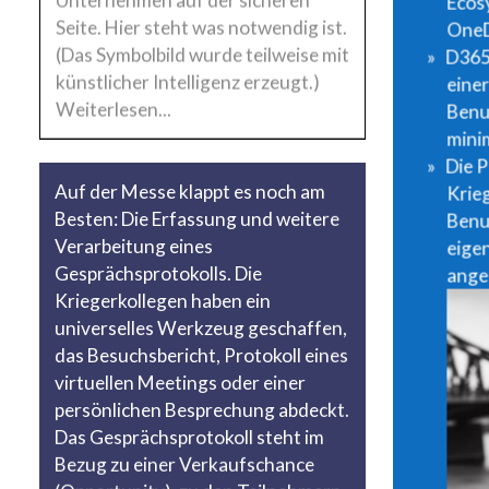
Ecos
Seite. Hier steht was notwendig ist.
OneD
(Das Symbolbild wurde teilweise mit
D365
künstlicher Intelligenz erzeugt.)
eine
Weiterlesen...
Benu
mini
Die 
Auf der Messe klappt es noch am
Krie
Besten: Die Erfassung und weitere
Benut
Verarbeitung eines
eige
Gesprächsprotokolls. Die
ange
Kriegerkollegen haben ein
universelles Werkzeug geschaffen,
das Besuchsbericht, Protokoll eines
virtuellen Meetings oder einer
persönlichen Besprechung abdeckt.
Das Gesprächsprotokoll steht im
Bezug zu einer Verkaufschance