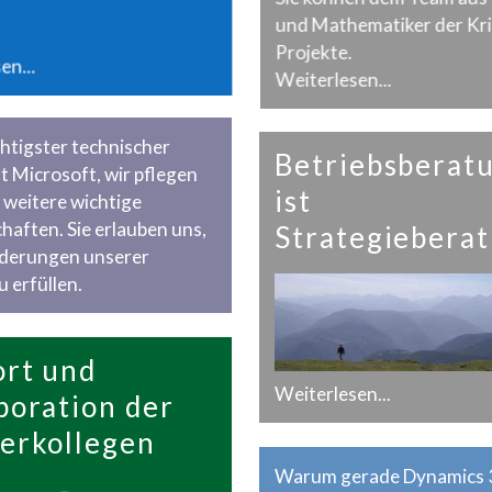
und Mathematiker der Krie
Projekte.
en...
Weiterlesen...
htigster technischer
Betriebsberat
st Microsoft, wir pflegen
ist
 weitere wichtige
haften. Sie erlauben uns,
Strategiebera
rderungen unserer
 erfüllen.
rt und
Weiterlesen...
boration der
erkollegen
Warum gerade Dynamics 