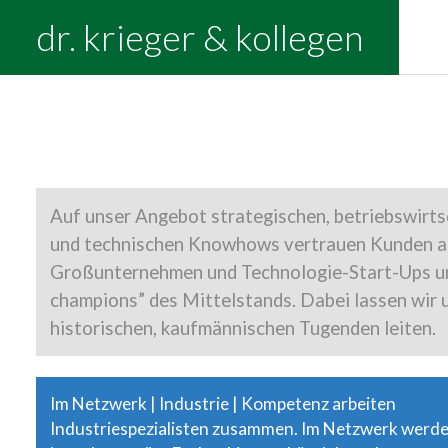
Warning: Trying to access array offset on value 
dr. krieger & kollegen
content/plugins/ginger/addon/analytics/ginger.ana
Auf unser Angebot strategischen, betriebswirts
und technischen Knowhows vertrauen Kunden au
Großunternehmen und Technologie-Start-Ups un
champions” des Mittelstands. Dabei lassen wir 
historischen, kaufmännischen Tugenden leiten.
Im Netzwerk | Industrie | Kompetenz arbeiten
Industriespezialisten zusammen. Im Netzwerk werd