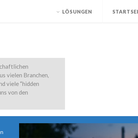
of type bool in /var/customers/webs/krieger/krieg
LÖSUNGEN
STARTSE
lytics.php on line 105
chaftlichen
s vielen Branchen,
d viele “hidden
uns von den
en