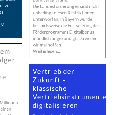
et zur
Die Landesförderungen sind nicht
es
unbedingt diesen Restriktionen
unterworfen. In Bayern wurde
RM.
beispielsweise die Fortsetzung des
Förderprogramms Digitalbonus
mündlich angekündigt. Da wollen
wir mal hoffen!
nem
Weiterlesen...
olger
Vertrieb der
he
Zukunft –
klassische
Vertriebsinstrumente
Millionen
digitalisieren
, einen