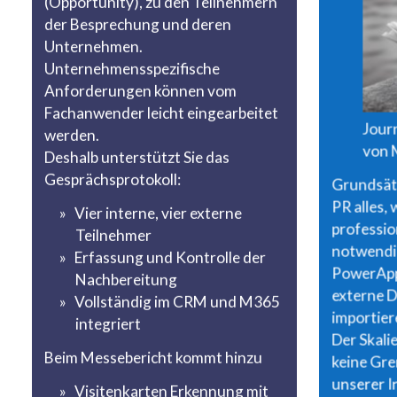
(Opportunity), zu den Teilnehmern
der Besprechung und deren
Unternehmen.
Unternehmensspezifische
Anforderungen können vom
Fachanwender leicht eingearbeitet
Journ
werden.
von M
Deshalb unterstützt Sie das
Gesprächsprotokoll:
Grundsätz
PR alles, 
Vier interne, vier externe
professio
Teilnehmer
notwendig 
Erfassung und Kontrolle der
PowerApp 
Nachbereitung
externe 
Vollständig im CRM und M365
importier
integriert
Der Skali
Beim Messebericht kommt hinzu
keine Gre
unserer I
Visitenkarten Erkennung mit