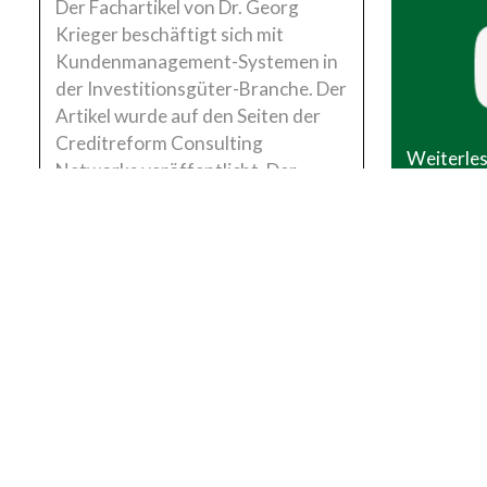
Der Fachartikel von Dr. Georg
Krieger beschäftigt sich mit
Kundenmanagement-Systemen in
der Investitionsgüter-Branche. Der
Artikel wurde auf den Seiten der
Creditreform Consulting
Weiterles
Networks veröffentlicht. Der
Artikel zeigt auf, wie bei einer
eingespielten Vertriebsmannschaft
die Motivation zur Nutzung eines
CRM Systems optimiert werden
kann.
Weiterlesen...
Mitte
Auch die P
bewegt we
Banken … 