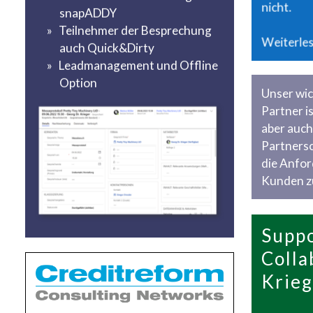
nicht.
snapADDY
Teilnehmer der Besprechung
Weiterles
auch Quick&Dirty
Leadmanagement und Offline
Option
Unser wic
Partner i
aber auch
Partnersc
die Anfo
Kunden zu
Suppo
Colla
Krieg