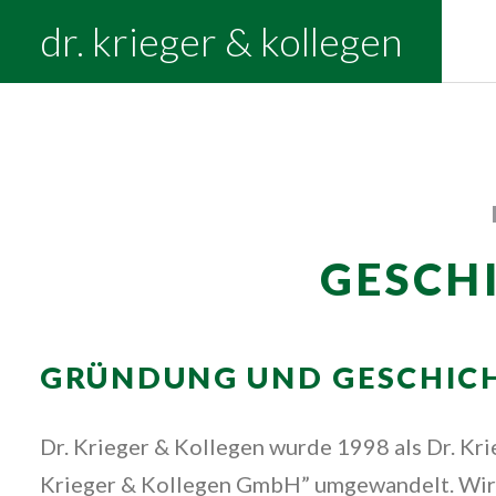
Warning: Trying to access array offset on value 
dr. krieger & kollegen
content/plugins/ginger/addon/analytics/ginger.ana
GESCH
GRÜNDUNG UND GESCHIC
Dr. Krieger & Kollegen wurde 1998 als Dr. Kr
Krieger & Kollegen GmbH” umgewandelt. Wir k