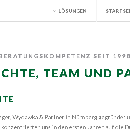
of type bool in /var/customers/webs/krieger/krieg
LÖSUNGEN
STARTSE
lytics.php on line 105
BERATUNGSKOMPETENZ SEIT 199
ICHTE, TEAM UND P
HTE
ieger, Wydawka & Partner in Nürnberg gegründet un
onzentrierten uns in den ersten Jahren auf die 