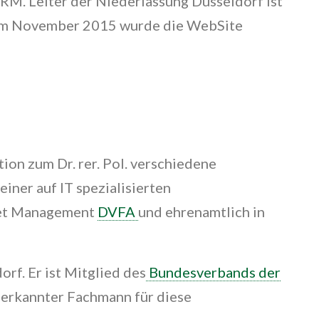
RM. Leiter der Niederlassung Düsseldorf ist
. Im November 2015 wurde die WebSite
tion zum Dr. rer. Pol. verschiedene
ner auf IT spezialisierten
sset Management
DVFA
und ehrenamtlich in
orf. Er ist Mitglied des
Bundesverbands der
anerkannter Fachmann für diese