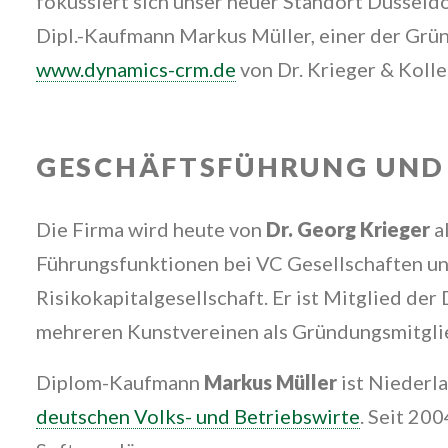
fokussiert sich unser neuer Standort Düsseld
Dipl.-Kaufmann Markus Müller, einer der Gr
www.dynamics-crm.de
von Dr. Krieger & Koll
GESCHÄFTSFÜHRUNG UND
Die Firma wird heute von
Dr. Georg Krieger
a
Führungsfunktionen bei VC Gesellschaften und
Risikokapitalgesellschaft. Er ist Mitglied d
mehreren Kunstvereinen als Gründungsmitglie
Diplom-Kaufmann
Markus Müller
ist Niederla
deutschen Volks- und Betriebswirte
. Seit 20